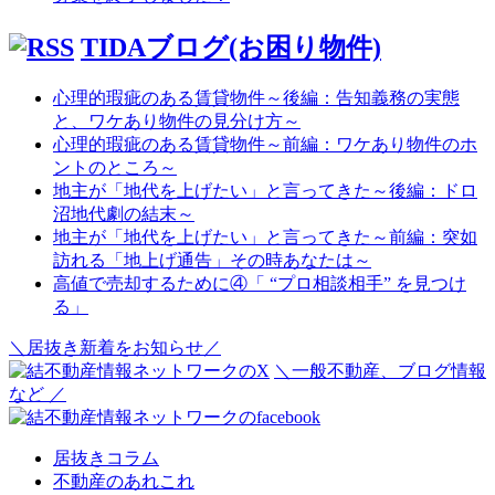
TIDAブログ(お困り物件)
心理的瑕疵のある賃貸物件～後編：告知義務の実態
と、ワケあり物件の見分け方～
心理的瑕疵のある賃貸物件～前編：ワケあり物件のホ
ントのところ～
地主が「地代を上げたい」と言ってきた～後編：ドロ
沼地代劇の結末～
地主が「地代を上げたい」と言ってきた～前編：突如
訪れる「地上げ通告」その時あなたは～
高値で売却するために④「 “プロ相談相手” を見つけ
る」
＼居抜き新着をお知らせ／
＼一般不動産、ブログ情報
など ／
居抜きコラム
不動産のあれこれ