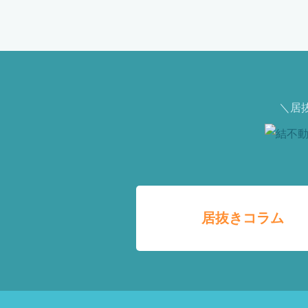
＼居
居抜きコラム