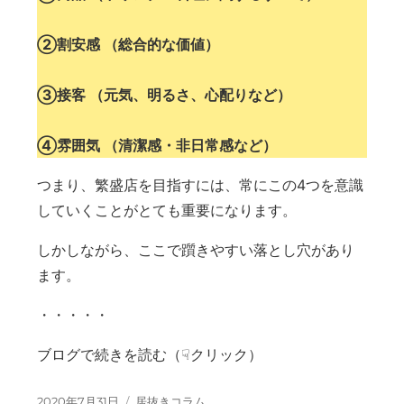
②割安感 （総合的な価値）
③接客 （元気、明るさ、心配りなど）
④雰囲気 （清潔感・非日常感など）
つまり、繁盛店を目指すには、常にこの4つを意識
していくことがとても重要になります。
しかしながら、ここで躓きやすい落とし穴があり
ます。
・・・・・
ブログで続きを読む（☟クリック）
投稿日:
カテゴリー
2020年7月31日
居抜きコラム